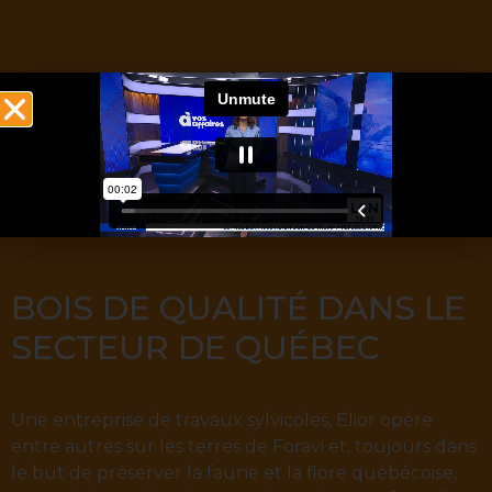
BOIS DE QUALITÉ DANS LE
SECTEUR DE QUÉBEC
Une entreprise de travaux sylvicoles, Elior opère
entre autres sur les terres de Foravi et, toujours dans
le but de préserver la faune et la flore québécoise,