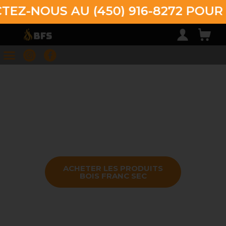
Z-NOUS AU (450) 916-8272 POUR
MARC SAULNIER
QUÉBEC
ACHETER LES PRODUITS
BOIS FRANC SEC