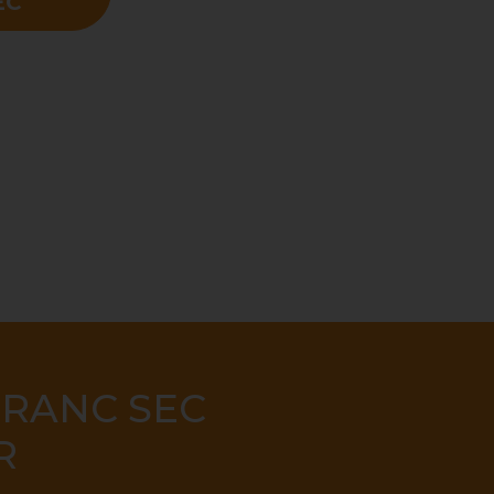
EC
FRANC SEC
R