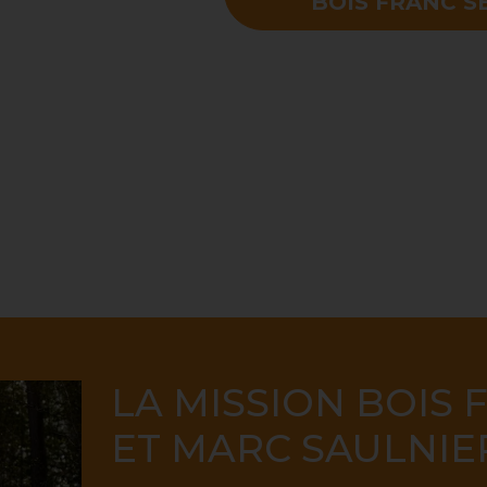
BOIS FRANC S
LA MISSION BOIS 
ET MARC SAULNIE