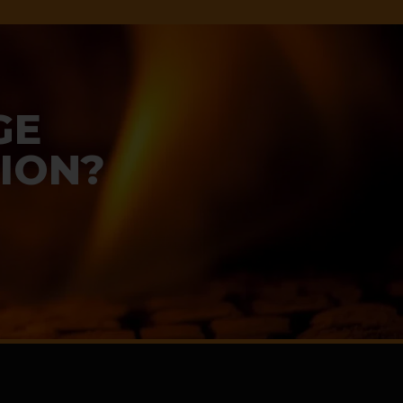
GE
TION?