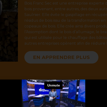
Bois Franc Sec est une entreprise experte 
bois provenant, entre autres, des deux aut
Saulnier. Elle évite le gaspillage en récu
résidus de bois issu de la transformation e
copeaux de bois. Elle crée ainsi divers prod
l’Assomption dont le bois d’allumage, le bra
qui est utilisée pour le chauffage des bâtis
autres entreprises opèrent afin de réduire
EN APPRENDRE PLUS
 LE
TION