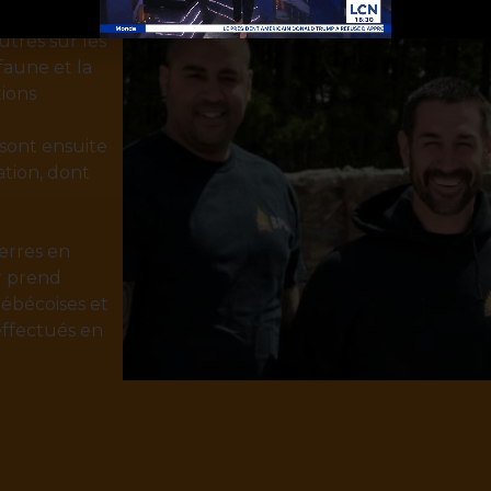
utres sur les
faune et la
ions
 sont ensuite
ation, dont
terres en
r prend
uébécoises et
effectués en