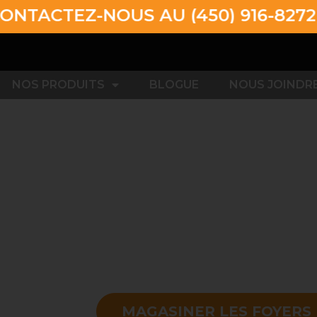
EZ-NOUS AU (450) 916-8272 POUR
NOS PRODUITS
BLOGUE
NOUS JOINDR
UR
MAGASINER LES FOYERS