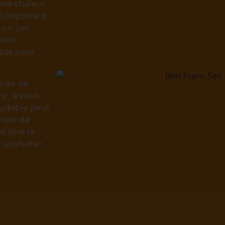
une chaleur
st important
 un. Les
eurs
pas aussi
e de vie
c, si vous
oxydable peut
chose de
t être la
t souhaiter