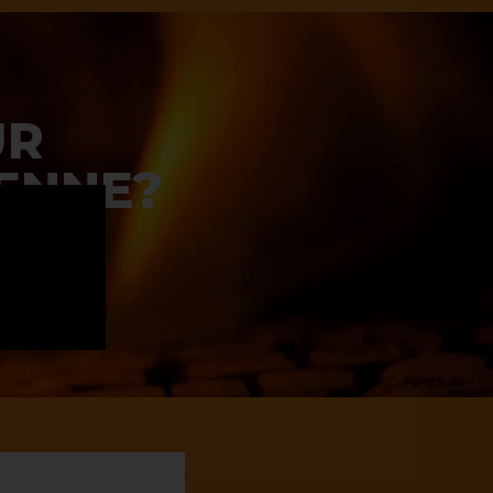
UR
IENNE?