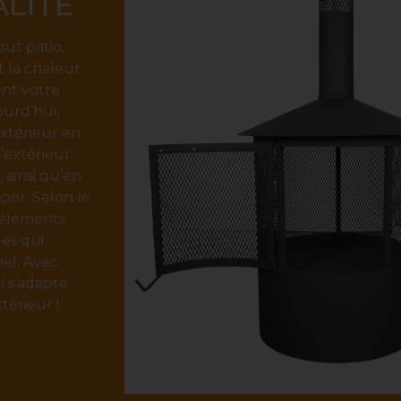
ALITÉ
ut patio,
 la chaleur
ent votre
ourd’hui,
xtérieur en
d’extérieur
 ainsi qu’en
cier. Selon le
s éléments
es qui
nel. Avec
i s’adapte
térieur !