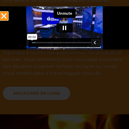
une variété de styles pour s’adapter à tous les
budgets et préférences maintenant disponible dans
la région de .
Nous croyons qu’il est important d’offrir à nos clients
un bon rapport qualité-prix, c’est pourquoi tous nos
produits sont assortis d’une garantie de satisfaction.
Notre équipe est également disponible pour
répondre à toutes vos questions sur nos produits et
services ; nous sommes là pour vous aider à prendre
des décisions éclairées! Acheter en ligne ou venez
nous rendre visite a notre magasin près de .
MAGASINER EN LIGNE