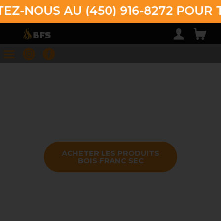
-NOUS AU (450) 916-8272 POUR 
ACHETER LES PRODUITS
BOIS FRANC SEC