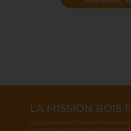
BOIS FRANC S
LA MISSION BOIS 
Chez Bois-Franc Sec notre sélection de boi
essentielle pour tout propriétaire de chal