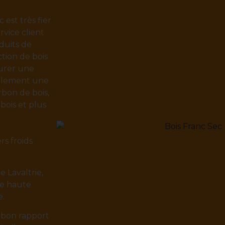
est très fier
rvice client
duits de
tion de bois
urer une
galement une
bon de bois,
 bois et plus
s froids
 Lavaltrie,
de haute
e.
n bon rapport