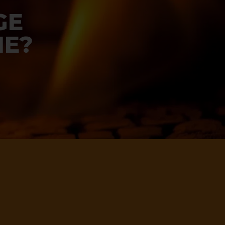
GE
IE?