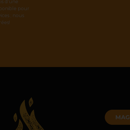
tis d’une
sponible pour
ices ; nous
rées!
MAG