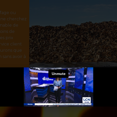
ffage ou
, ne cherchez
rnable de
soins de
es prix
rvice client
ssurons que
 sans avoir à