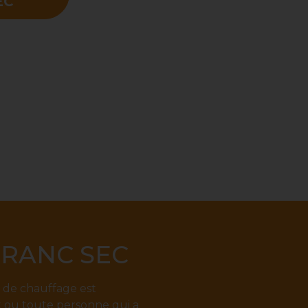
EC
FRANC SEC
s de chauffage est
et ou toute personne qui a