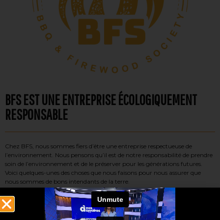
BFS EST UNE ENTREPRISE ÉCOLOGIQUEMENT
RESPONSABLE
Chez BFS, nous sommes fiers d’être une entreprise respectueuse de
l’environnement. Nous pensons qu’il est de notre responsabilité de prendre
soin de l’environnement et de le préserver pour les générations futures.
Voici quelques-unes des choses que nous faisons pour nous assurer que
nous sommes de bons intendants de la terre.
1. Nous utilisons des matériaux durables
2. Nous concevons nos produits pour qu’ils soient durables